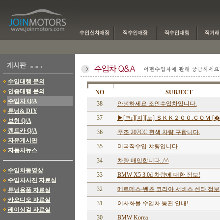
수입대행 문의
인증대행 문의
NO
SUBJECT
수입차 Q/A
38
안녕하세요 조인수입차입니다.
튜닝& DIY
37
▶[ㅋr][지][노] ＳＫＫ２００.Ｃ­ＯＭ [�.
보험 Q/A
렌트카 Q/A
36
푸조 207CC 흰색 차량 구합니다.
자유게시판
35
미국직수입 챠량입니다.
자동차뉴스
34
차량 매입합니다..^^
수입차동영상
33
BMW X5 3.0d 차량에 대한 정보!
수입차사진 자료실
32
메르데스-벤츠 코리아 서비스 센타 정보..
튜닝용품 자료실
카오디오 자료실
31
이사화물 수입차 통관 안내!
레이싱걸 자료실
30
BMW Korea