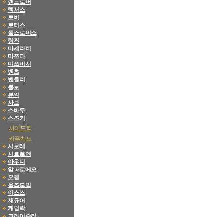
랜드로버
렉서스
로버
로터스
롤스로이스
링컨
마세라티
마쯔다
미쯔비시
벤츠
벤들리
볼보
뷰익
사브
스바루
스즈키
사이드킥
카푸치노
시보레
시트로엥
아우디
알파로메오
오펠
올즈모빌
이스즈
재규어
캐딜락
크라이슬러