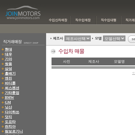
현대
대우
기아
사진
제조사
모델명
쌍용
삼성
<
흡배기
엔진
바디튠
써스펜션
기타튠업
BMW
GM
닛산
다이하쓰
닷지
도요타
란치아
람보르기니