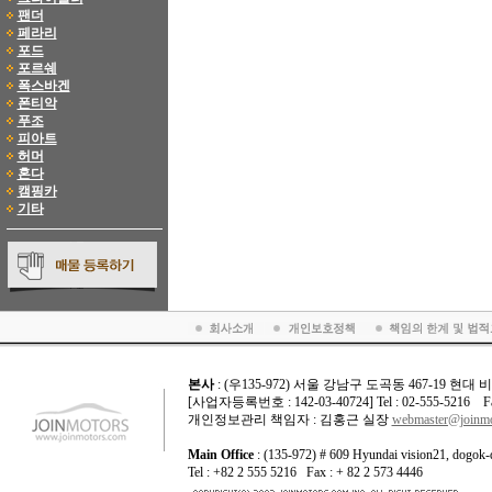
팬더
페라리
포드
포르쉐
폭스바겐
폰티악
푸조
피아트
허머
혼다
캠핑카
기타
본사
: (우135-972) 서울 강남구 도곡동 467-19 현대
[사업자등록번호 : 142-03-40724] Tel : 02-555-5216 Fax
개인정보관리 책임자 : 김홍근 실장
webmaster@joinmo
Main Office
: (135-972) # 609 Hyundai vision21, dogok-
Tel : +82 2 555 5216 Fax : + 82 2 573 4446