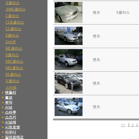
A클라스
AMG클라스
벤츠
S클라스
C클라스
CLK클라스
CL클라스
E클라스
벤츠
G바겐
ML클라스
S클라스
벤츠
SEC클라스
SEL클라스
SL클라스
V클라스
벤츠
스마트
벤들리
볼보
뷰익
벤츠
사브
스바루
스즈키
시보레
1
<<
2
3
시트로엥
아우디
알파로메오