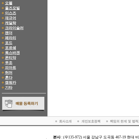
오펠
올즈모빌
이스즈
재규어
캐딜락
크라이슬러
팬더
페라리
포드
포르쉐
폭스바겐
폰티악
푸조
피아트
허머
혼다
캠핑카
기타
본사
: (우135-972) 서울 강남구 도곡동 467-19 현대