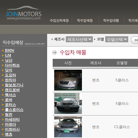
BMW
GM
닛산
사진
제조사
모델명
다이하쓰
닷지
도요타
란치아
벤츠
S클라스
람보르기니
랜드로버
렉서스
로버
벤츠
S클라스
로터스
롤스로이스
링컨
마세라티
마쯔다
벤츠
CL클라스
미쯔비시
벤츠