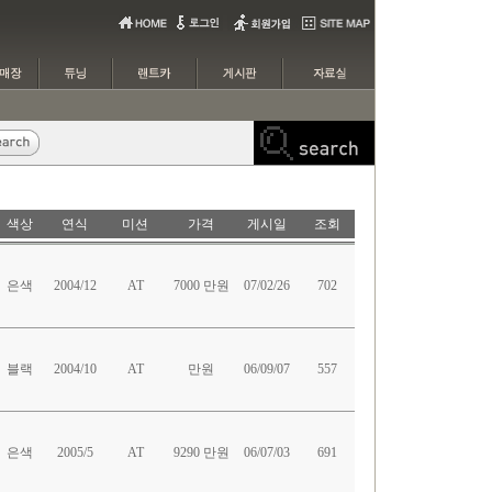
색상
연식
미션
가격
게시일
조회
은색
2004/12
AT
7000 만원
07/02/26
702
블랙
2004/10
AT
만원
06/09/07
557
은색
2005/5
AT
9290 만원
06/07/03
691