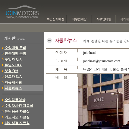
수입대행 문의
johnhead
인증대행 문의
수입차 Q/A
johnhead@joinmotors.com
튜닝& DIY
다임러크라이슬러, 울산 롯데
보험 Q/A
렌트카 Q/A
자유게시판
자동차뉴스
수입차동영상
수입차사진 자료실
튜닝용품 자료실
카오디오 자료실
레이싱걸 자료실